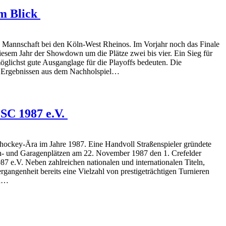
im Blick
e Mannschaft bei den Köln-West Rheinos. Im Vorjahr noch das Finale
diesem Jahr der Showdown um die Plätze zwei bis vier. Ein Sieg für
möglichst gute Ausganglage für die Playoffs bedeuten. Die
n Ergebnissen aus dem Nachholspiel…
 SC 1987 e.V.
rhockey-Ära im Jahre 1987. Eine Handvoll Straßenspieler gründete
en- und Garagenplätzen am 22. November 1987 den 1. Crefelder
7 e.V. Neben zahlreichen nationalen und internationalen Titeln,
ergangenheit bereits eine Vielzahl von prestigeträchtigen Turnieren
en…