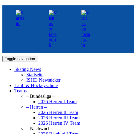
Toggle navigation
Skating News
Startseite
ISHD Newsticker
Lauf- & Hockeyschule
Teams
– Bundesliga –
2026 Herren I Team
– Herren –
2026 Herren II Team
2026 Herren III Team
2026 Herren IV Team
– Nachwuchs –
2026 Bambini I Team