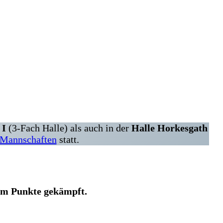
 I
(3-Fach Halle) als auch in der
Halle Horkesgath
 Mannschaften
statt.
um Punkte gekämpft.