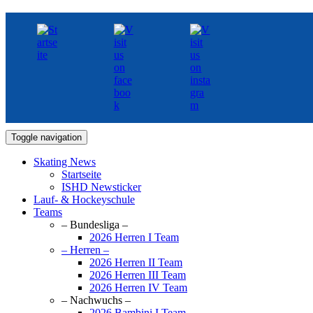
Toggle navigation
Skating News
Startseite
ISHD Newsticker
Lauf- & Hockeyschule
Teams
– Bundesliga –
2026 Herren I Team
– Herren –
2026 Herren II Team
2026 Herren III Team
2026 Herren IV Team
– Nachwuchs –
2026 Bambini I Team