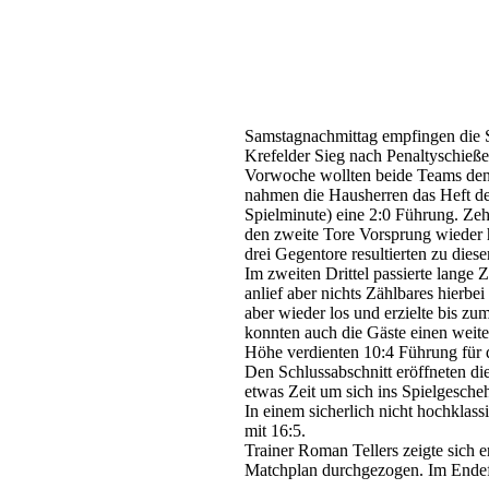
Krefeld, am 11. März 2024
Samstagnachmittag empfingen die 
Krefelder Sieg nach Penaltyschieße
Vorwoche wollten beide Teams den e
nahmen die Hausherren das Heft des
Spielminute) eine 2:0 Führung. Zeh
den zweite Tore Vorsprung wieder h
drei Gegentore resultierten zu die
Im zweiten Drittel passierte lange 
anlief aber nichts Zählbares hierb
aber wieder los und erzielte bis zu
konnten auch die Gäste einen weiter
Höhe verdienten 10:4 Führung für d
Den Schlussabschnitt eröffneten di
etwas Zeit um sich ins Spielgesche
In einem sicherlich nicht hochklass
mit 16:5.
Trainer Roman Tellers zeigte sich 
Matchplan durchgezogen. Im Endeff