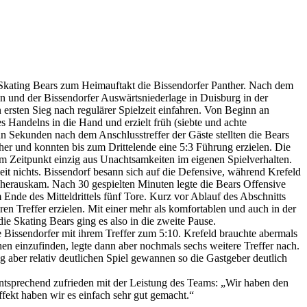
Skating Bears zum Heimauftakt die Bissendorfer Panther. Nach dem
n und der Bissendorfer Auswärtsniederlage in Duisburg in der
rsten Sieg nach regulärer Spielzeit einfahren. Von Beginn an
 Handelns in die Hand und erzielt früh (siebte und achte
n Sekunden nach dem Anschlusstreffer der Gäste stellten die Bears
er und konnten bis zum Drittelende eine 5:3 Führung erzielen. Die
sem Zeitpunkt einzig aus Unachtsamkeiten im eigenen Spielverhalten.
Zeit nichts. Bissendorf besann sich auf die Defensive, während Krefeld
ei herauskam. Nach 30 gespielten Minuten legte die Bears Offensive
m Ende des Mitteldrittels fünf Tore. Kurz vor Ablauf des Abschnitts
en Treffer erzielen. Mit einer mehr als komfortablen und auch in der
ie Skating Bears ging es also in die zweite Pause.
e Bissendorfer mit ihrem Treffer zum 5:10. Krefeld brauchte abermals
hen einzufinden, legte dann aber nochmals sechs weitere Treffer nach.
ig aber relativ deutlichen Spiel gewannen so die Gastgeber deutlich
entsprechend zufrieden mit der Leistung des Teams: „Wir haben den
ekt haben wir es einfach sehr gut gemacht.“