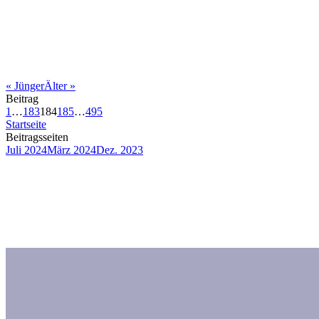
«
Jünger
Älter
»
Beitrag
1
…
183
184
185
…
495
Startseite
Beitragsseiten
Juli 2024
März 2024
Dez. 2023