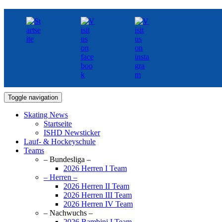
Toggle navigation
Skating News
Startseite
ISHD Newsticker
Lauf- & Hockeyschule
Teams
– Bundesliga –
2026 Herren I Team
– Herren –
2026 Herren II Team
2026 Herren III Team
2026 Herren IV Team
– Nachwuchs –
2026 Bambini I Team