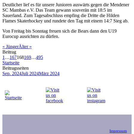
Deutlicher lief es für unsere Junioren auswärts gegen die Mendener
SC Mambas e.V. Das Team gewann souverän mit 18:5 im
Sauerland. Zum Tagesabschluss empfing die Dritte die Hilden
Flames Skaterhockey und rundete den Tag mit einem 14:7 Sieg ab.
Von Freitag bis Sonntag freuen sich die Bears dann den U19
Eurocup ausrichten zu dürfen.
«
Jünger
Älter
»
Beitrag
1
…
167
168
169
…
495
Startseite
Beitragsseiten
Sep. 2024
Juli 2024
März 2024
Impressum