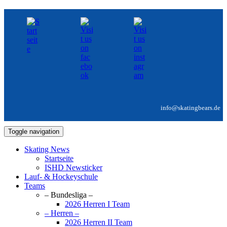
info@skatingbears.de
Toggle navigation
Skating News
Startseite
ISHD Newsticker
Lauf- & Hockeyschule
Teams
– Bundesliga –
2026 Herren I Team
– Herren –
2026 Herren II Team