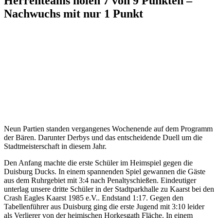
Herrenteams holen 7 von 9 Punkten –
Nachwuchs mit nur 1 Punkt
Krefeld, am 29. Juli 2024
Neun Partien standen vergangenes Wochenende auf dem Programm
der Bären. Darunter Derbys und das entscheidende Duell um die
Stadtmeisterschaft in diesem Jahr.
Den Anfang machte die erste Schüler im Heimspiel gegen die
Duisburg Ducks. In einem spannenden Spiel gewannen die Gäste
aus dem Ruhrgebiet mit 3:4 nach Penaltyschießen. Eindeutiger
unterlag unsere dritte Schüler in der Stadtparkhalle zu Kaarst bei den
Crash Eagles Kaarst 1985 e.V.. Endstand 1:17. Gegen den
Tabellenführer aus Duisburg ging die erste Jugend mit 3:10 leider
als Verlierer von der heimischen Horkesgath Fläche. In einem