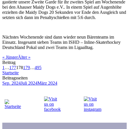
gastierte unsere Zweite Garde für ihr zweites Spiel am Wochenende
bei den Ahauser Maidy Dogs e.V.. In einem Spiel auf Augenhöhe
erzielten die Maidy Dogs 20 Sekunden vor Ende den Ausgleich und
setzten sich dann im Penaltyschießen mit 5:6 durch.
Nächstes Wochenende sind dann wieder neun Bärenteams im
Einsatz. Insgesamt sieben Teams im ISHD – Inline-Skaterhockey
Deutschland Pokal und zwei Teams im Ligaalltag.
«
Jünger
Älter
»
Beitrag
1
…
177
178
179
…
495
Startseite
Beitragsseiten
Sep. 2024
Juli 2024
März 2024