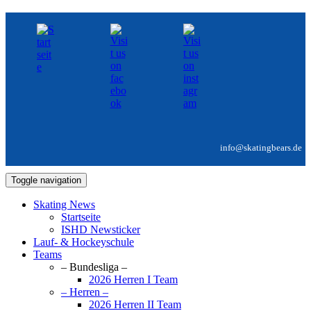
info@skatingbears.de
Toggle navigation
Skating News
Startseite
ISHD Newsticker
Lauf- & Hockeyschule
Teams
– Bundesliga –
2026 Herren I Team
– Herren –
2026 Herren II Team