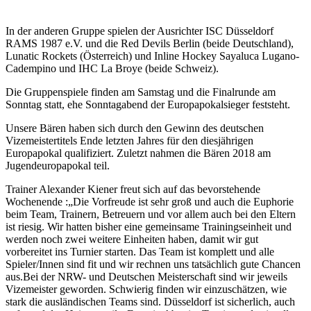
In der anderen Gruppe spielen der Ausrichter ISC Düsseldorf
RAMS 1987 e.V. und die Red Devils Berlin (beide Deutschland),
Lunatic Rockets (Österreich) und Inline Hockey Sayaluca Lugano-
Cadempino und IHC La Broye (beide Schweiz).
Die Gruppenspiele finden am Samstag und die Finalrunde am
Sonntag statt, ehe Sonntagabend der Europapokalsieger feststeht.
Unsere Bären haben sich durch den Gewinn des deutschen
Vizemeistertitels Ende letzten Jahres für den diesjährigen
Europapokal qualifiziert. Zuletzt nahmen die Bären 2018 am
Jugendeuropapokal teil.
Trainer Alexander Kiener freut sich auf das bevorstehende
Wochenende :„Die Vorfreude ist sehr groß und auch die Euphorie
beim Team, Trainern, Betreuern und vor allem auch bei den Eltern
ist riesig. Wir hatten bisher eine gemeinsame Trainingseinheit und
werden noch zwei weitere Einheiten haben, damit wir gut
vorbereitet ins Turnier starten. Das Team ist komplett und alle
Spieler/Innen sind fit und wir rechnen uns tatsächlich gute Chancen
aus.Bei der NRW- und Deutschen Meisterschaft sind wir jeweils
Vizemeister geworden. Schwierig finden wir einzuschätzen, wie
stark die ausländischen Teams sind. Düsseldorf ist sicherlich, auch