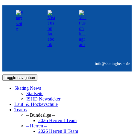
info@skatingbears.de
Toggle navigation
Skating News
Startseite
ISHD Newsticker
Lauf- & Hockeyschule
Teams
– Bundesliga –
2026 Herren I Team
– Herren –
2026 Herren II Team