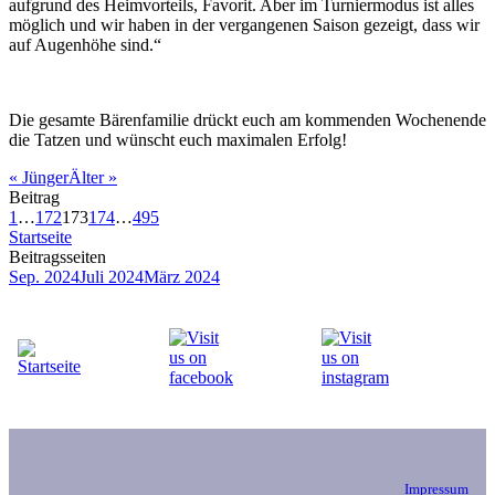
aufgrund des Heimvorteils, Favorit. Aber im Turniermodus ist alles
möglich und wir haben in der vergangenen Saison gezeigt, dass wir
auf Augenhöhe sind.“
Die gesamte Bärenfamilie drückt euch am kommenden Wochenende
die Tatzen und wünscht euch maximalen Erfolg!
«
Jünger
Älter
»
Beitrag
1
…
172
173
174
…
495
Startseite
Beitragsseiten
Sep. 2024
Juli 2024
März 2024
Impressum