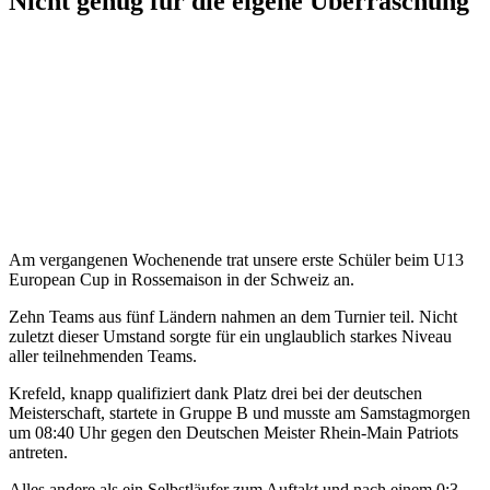
Nicht genug für die eigene Überraschung
Krefeld, am 29. Juli 2024
Am vergangenen Wochenende trat unsere erste Schüler beim U13
European Cup in Rossemaison in der Schweiz an.
Zehn Teams aus fünf Ländern nahmen an dem Turnier teil. Nicht
zuletzt dieser Umstand sorgte für ein unglaublich starkes Niveau
aller teilnehmenden Teams.
Krefeld, knapp qualifiziert dank Platz drei bei der deutschen
Meisterschaft, startete in Gruppe B und musste am Samstagmorgen
um 08:40 Uhr gegen den Deutschen Meister Rhein-Main Patriots
antreten.
Alles andere als ein Selbstläufer zum Auftakt und nach einem 0:3