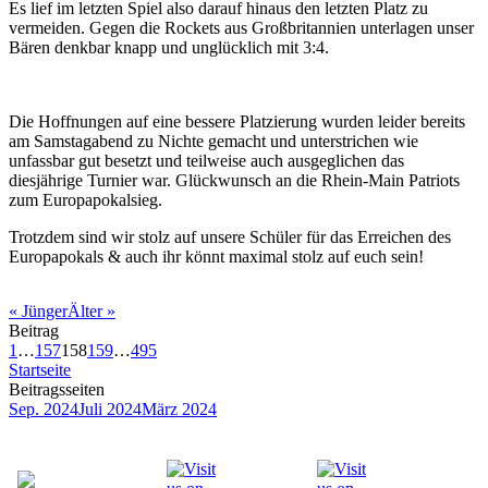
Es lief im letzten Spiel also darauf hinaus den letzten Platz zu
vermeiden. Gegen die Rockets aus Großbritannien unterlagen unser
Bären denkbar knapp und unglücklich mit 3:4.
Die Hoffnungen auf eine bessere Platzierung wurden leider bereits
am Samstagabend zu Nichte gemacht und unterstrichen wie
unfassbar gut besetzt und teilweise auch ausgeglichen das
diesjährige Turnier war. Glückwunsch an die Rhein-Main Patriots
zum Europapokalsieg.
Trotzdem sind wir stolz auf unsere Schüler für das Erreichen des
Europapokals & auch ihr könnt maximal stolz auf euch sein!
«
Jünger
Älter
»
Beitrag
1
…
157
158
159
…
495
Startseite
Beitragsseiten
Sep. 2024
Juli 2024
März 2024