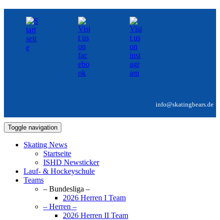
info@skatingbears.de
Toggle navigation
Skating News
Startseite
ISHD Newsticker
Lauf- & Hockeyschule
Teams
– Bundesliga –
2026 Herren I Team
– Herren –
2026 Herren II Team