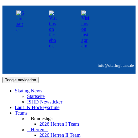
info@skatingbears.de
Toggle navigation
Skating News
Startseite
ISHD Newsticker
Lauf- & Hockeyschule
Teams
– Bundesliga –
2026 Herren I Team
– Herren –
2026 Herren II Team