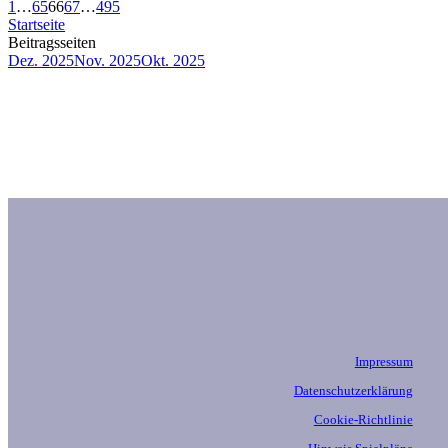
1
…
65
66
67
…
495
Startseite
Beitragsseiten
Dez. 2025
Nov. 2025
Okt. 2025
Impressum
Datenschutzerklärung
Cookie-Richtlinie