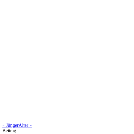
«
Jünger
Älter
»
Beitrag