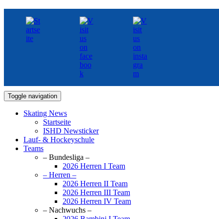
Toggle navigation
Skating News
Startseite
ISHD Newsticker
Lauf- & Hockeyschule
Teams
– Bundesliga –
2026 Herren I Team
– Herren –
2026 Herren II Team
2026 Herren III Team
2026 Herren IV Team
– Nachwuchs –
2026 Bambini I Team