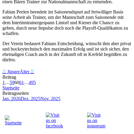
einen Bären Trainer zur Nationalmannschaft zu entsenden.
Fabian Peelen beendete im Saisonendspurt auf freiwilliger Basis
seine Arbeit als Trainer, um der Mannschaft zum Saisonende mit
dem Interimstrainergespann Lintorf und Kiener die Chance zu
geben, durch neue Impulse doch noch die Playoff-Qualifikation zu
schaffen.
Der Verein bedauert Fabians Entscheidung, wünscht ihm aber privat
und hockeytechnisch den maximalen Erfolg und ist sich sicher, den
ehemaligen Coach auch in der Zukunft oft in Krefeld begrüßen zu
dürfen.
«
»
Jünger
Älter
Beitrag
1
…
59
60
61
…
495
Startseite
Beitragsseiten
Jan. 2026
Dez. 2025
Nov. 2025