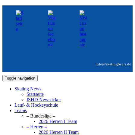
info@skatingbears.de
Toggle navigation
Skating News
Startseite
ISHD Newsticker
Lauf- & Hockeyschule
Teams
– Bundesliga –
2026 Herren I Team
– Herren –
2026 Herren II Team