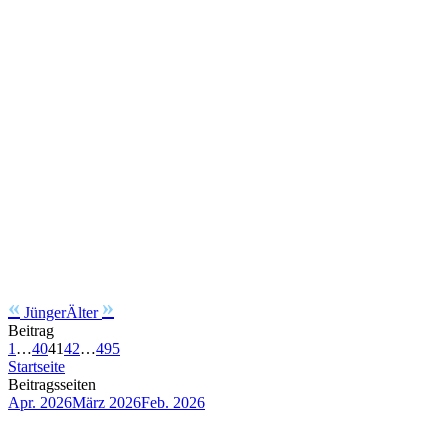
«
»
Jünger
Älter
Beitrag
1
…
40
41
42
…
495
Startseite
Beitragsseiten
Apr. 2026
März 2026
Feb. 2026