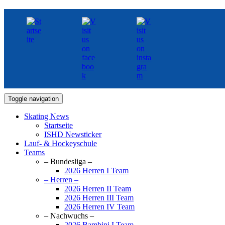
Toggle navigation
Skating News
Startseite
ISHD Newsticker
Lauf- & Hockeyschule
Teams
– Bundesliga –
2026 Herren I Team
– Herren –
2026 Herren II Team
2026 Herren III Team
2026 Herren IV Team
– Nachwuchs –
2026 Bambini I Team