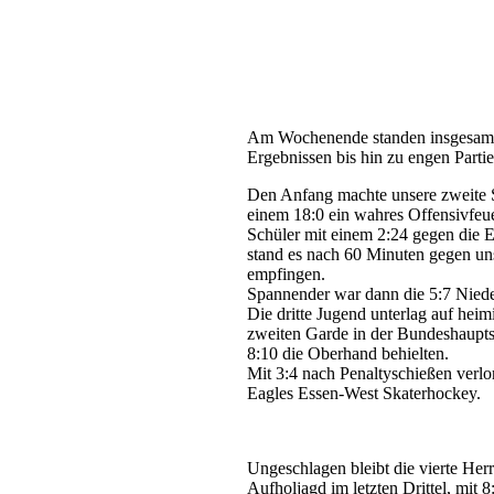
Krefeld, am 15. März 2026
Am Wochenende standen insgesamt 
Ergebnissen bis hin zu engen Parti
Den Anfang machte unsere zweite S
einem 18:0 ein wahres Offensivfeue
Schüler mit einem 2:24 gegen die E
stand es nach 60 Minuten gegen uns
empfingen.
Spannender war dann die 5:7 Nieder
Die dritte Jugend unterlag auf hei
zweiten Garde in der Bundeshauptsta
8:10 die Oberhand behielten.
Mit 3:4 nach Penaltyschießen verl
Eagles Essen-West Skaterhockey.
Ungeschlagen bleibt die vierte Herr
Aufholjagd im letzten Drittel, mit 