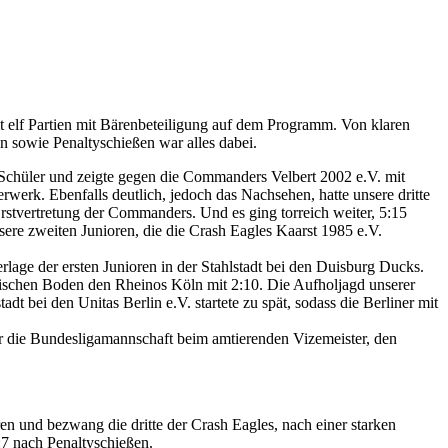
elf Partien mit Bärenbeteiligung auf dem Programm. Von klaren
en sowie Penaltyschießen war alles dabei.
chüler und zeigte gegen die Commanders Velbert 2002 e.V. mit
rwerk. Ebenfalls deutlich, jedoch das Nachsehen, hatte unsere dritte
rstvertretung der Commanders. Und es ging torreich weiter, 5:15
ere zweiten Junioren, die die Crash Eagles Kaarst 1985 e.V.
lage der ersten Junioren in der Stahlstadt bei den Duisburg Ducks.
mischen Boden den Rheinos Köln mit 2:10. Die Aufholjagd unserer
dt bei den Unitas Berlin e.V. startete zu spät, sodass die Berliner mit
or die Bundesligamannschaft beim amtierenden Vizemeister, den
en und bezwang die dritte der Crash Eagles, nach einer starken
8:7 nach Penaltyschießen.