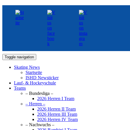
Toggle navigation
Skating News
Startseite
ISHD Newsticker
Lauf- & Hockeyschule
Teams
– Bundesliga –
2026 Herren I Team
– Herren –
2026 Herren II Team
2026 Herren III Team
2026 Herren IV Team
– Nachwuchs –
2026 Bambini I Team