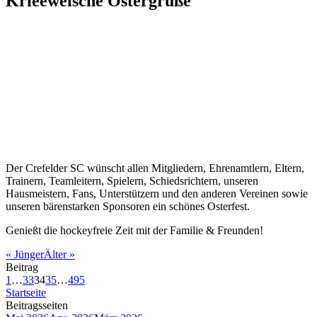
Krieewelsche Ostergrüße
Krefeld, am 05. Apr. 2026
Der Crefelder SC wünscht allen Mitgliedern, Ehrenamtlern, Eltern,
Trainern, Teamleitern, Spielern, Schiedsrichtern, unseren
Hausmeistern, Fans, Unterstützern und den anderen Vereinen sowie
unseren bärenstarken Sponsoren ein schönes Osterfest.
Genießt die hockeyfreie Zeit mit der Familie & Freunden!
«
Jünger
Älter
»
Beitrag
1
…
33
34
35
…
495
Startseite
Beitragsseiten