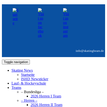
info@skatingbears.de
Toggle navigation
Skating News
Startseite
ISHD Newsticker
Lauf- & Hockeyschule
Teams
– Bundesliga –
2026 Herren I Team
– Herren –
2026 Herren II Team