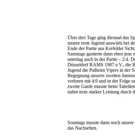
Krefeld, am 26. Mai 2026
Über drei Tage ging diesmal das S
unsere erste Jugend auswärts bei de
Ende der Partie aus Krefelder Sicht
Samstags gastierte dann eben jene
unterlag auch in der Partie – 2:4. D
Düsseldorf RAMS 1987 e.V., die Bä
Jugend die Pulheim Vipers in der S
Begegnung unserer zweiten Juniore
verloren mit 4:9 und in der Folge u
zweite Garde musste beim Tabellenf
nahm trotz starker Leistung durch 
Sonntags musste dann noch unsere 
das Nachsehen.