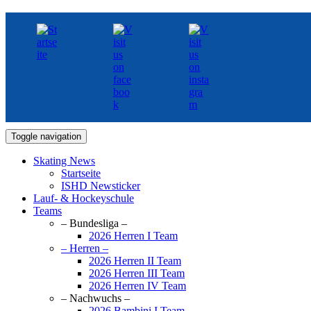
Toggle navigation
Skating News
Startseite
ISHD Newsticker
Lauf- & Hockeyschule
Teams
– Bundesliga –
2026 Herren I Team
– Herren –
2026 Herren II Team
2026 Herren III Team
2026 Herren IV Team
– Nachwuchs –
2026 Bambini I Team