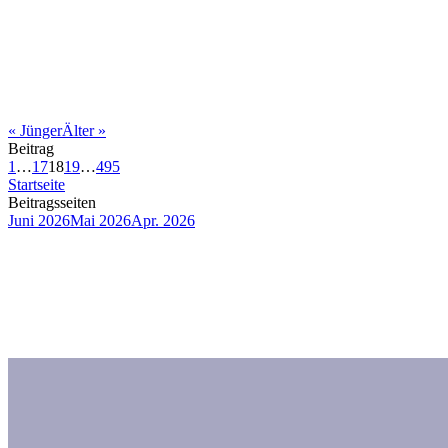
«
Jünger
Älter
»
Beitrag
1
…
17
18
19
…
495
Startseite
Beitragsseiten
Juni 2026
Mai 2026
Apr. 2026