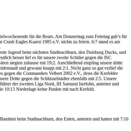
pielwochenende für die Bears. Am Donnerstag zum Feiertag gab’s für
n Crash Eagles Kaarst 1985 e.V. nichts zu feiern. 6:7 stand es am
.
 erste Jugend beim nächsten Stadtnachbarn, den Duisburg Ducks, und
eutlich besser lief es für unsere zweite Schüler gegen die ISC
ren siegten zuhause mit 19:2. Anschließend empfing unsere dritte
eidenstadt und gewann knapp mit 2:1. Nicht ganz so gut verlief die
n gegen die Commanders Velbert 2002 e.V., denn die Krefelder
nsere Dritte gegen die Schlüsselstädter ebenfalls mit 2:5. Unsere
ührer der zweiten Liga Nord, IH Samurai Iserlohn, antreten und
die 10:13 Niederlage keine Punkte mit nach Krefeld.
Bambini beim Stadtnachbarn, den Enten, antreten und hatten mit 7:10