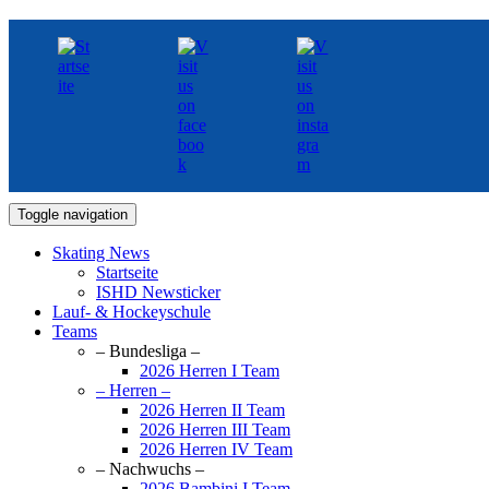
Toggle navigation
Skating News
Startseite
ISHD Newsticker
Lauf- & Hockeyschule
Teams
– Bundesliga –
2026 Herren I Team
– Herren –
2026 Herren II Team
2026 Herren III Team
2026 Herren IV Team
– Nachwuchs –
2026 Bambini I Team