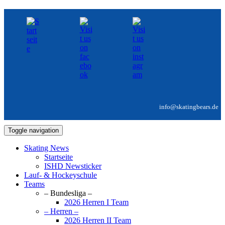
info@skatingbears.de
Toggle navigation
Skating News
Startseite
ISHD Newsticker
Lauf- & Hockeyschule
Teams
– Bundesliga –
2026 Herren I Team
– Herren –
2026 Herren II Team