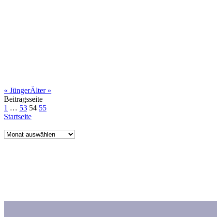
«
Jünger
Älter
»
Beitragsseite
1
…
53
54
55
Startseite
Archiv