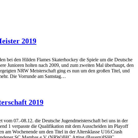
eister 2019
 bei den Hilden Flames Skaterhockey die Spiele um die Deutsche
nsere Junioren holten nach 2009, und zum zweiten Mal überhaupt, den
vergeigten NRW Meisterschaft ging es nun um den großen Titel, und
l mehr. Die Vorrunde am Samstag…
erschaft 2019
om 07.-08.12. die Deutsche Jugendmeisterschaft bei uns in der
end 1 verpasste die Qualifikation mit dem Ausscheiden im Playoff
en am Wochenende um den Titel in der Altersklasse U16:Crash
endener SC Mambas e.V (NRW)IHC Atting (Bayern)ISHC