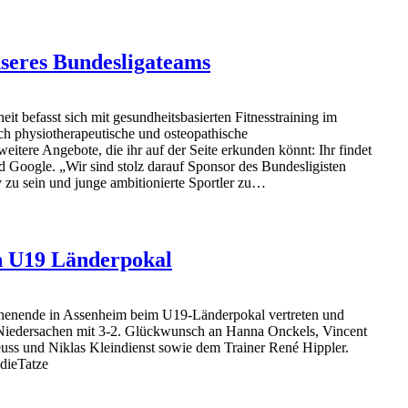
nseres Bundesligateams
t befasst sich mit gesundheitsbasierten Fitnesstraining im
ch physiotherapeutische und osteopathische
itere Angebote, die ihr auf der Seite erkunden könnt: Ihr findet
 Google. „Wir sind stolz darauf Sponsor des Bundesligisten
 zu sein und junge ambitionierte Sportler zu…
n U19 Länderpokal
enende in Assenheim beim U19-Länderpokal vertreten und
Niedersachen mit 3-2. Glückwunsch an Hanna Onckels, Vincent
s und Niklas Kleindienst sowie dem Trainer René Hippler.
dieTatze