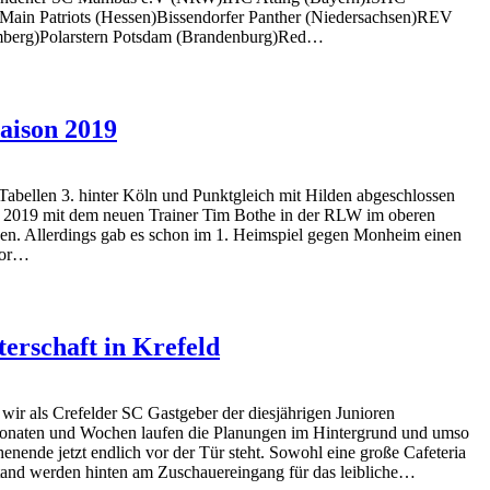
Main Patriots (Hessen)Bissendorfer Panther (Niedersachsen)REV
berg)Polarstern Potsdam (Brandenburg)Red…
aison 2019
abellen 3. hinter Köln und Punktgleich mit Hilden abgeschlossen
son 2019 mit dem neuen Trainer Tim Bothe in der RLW im oberen
en. Allerdings gab es schon im 1. Heimspiel gegen Monheim einen
lor…
erschaft in Krefeld
 als Crefelder SC Gastgeber der diesjährigen Junioren
 Monaten und Wochen laufen die Planungen im Hintergrund und umso
enende jetzt endlich vor der Tür steht. Sowohl eine große Cafeteria
rstand werden hinten am Zuschauereingang für das leibliche…