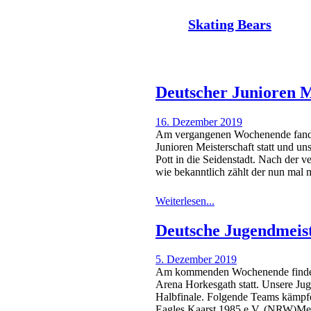
Der Nachrichtenkanal der
Skating Bears
Deutscher Junioren M
16. Dezember 2019
Am vergangenen Wochenende fanden
Junioren Meisterschaft statt und u
Pott in die Seidenstadt. Nach der 
wie bekanntlich zählt der nun ma
Weiterlesen...
Deutsche Jugendmeist
5. Dezember 2019
Am kommenden Wochenende findet v
Arena Horkesgath statt. Unsere Jug
Halbfinale. Folgende Teams kämpf
Eagles Kaarst 1985 e.V. (NRW)M