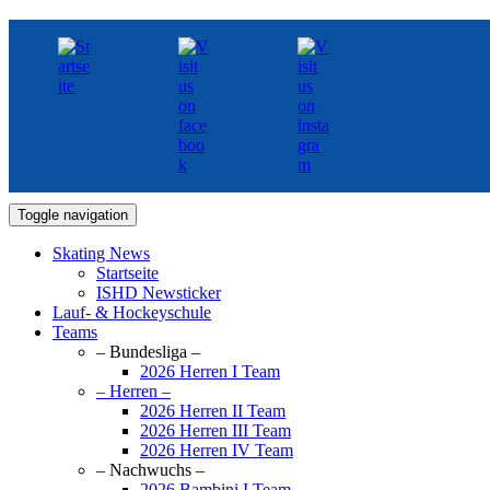
Toggle navigation
Skating News
Startseite
ISHD Newsticker
Lauf- & Hockeyschule
Teams
– Bundesliga –
2026 Herren I Team
– Herren –
2026 Herren II Team
2026 Herren III Team
2026 Herren IV Team
– Nachwuchs –
2026 Bambini I Team