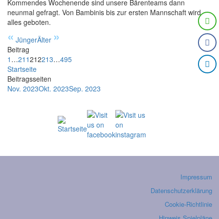
Kommendes Wochenende sind unsere Bärenteams dann
neunmal gefragt. Von Bambinis bis zur ersten Mannschaft wird
alles geboten.
«
»
Jünger
Älter
Beitrag
1
…
211
212
213
…
495
Startseite
Beitragsseiten
Nov. 2023
Okt. 2023
Sep. 2023
Impressum
Datenschutzerklärung
Cookie-Richtlinie
Hinweis Spielpläne