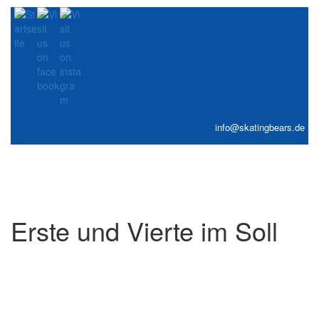
info@skatingbears.de
Toggle
navigati
Erste und Vierte im Soll
Krefeld, am 15. Okt. 2023