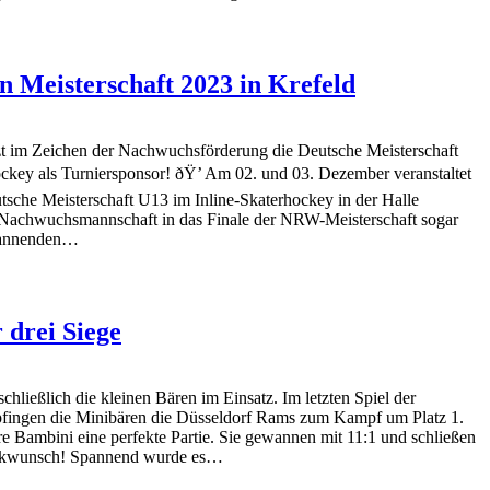
n Meisterschaft 2023 in Krefeld
t im Zeichen der Nachwuchsförderung die Deutsche Meisterschaft
ckey als Turniersponsor! ðŸ’ Am 02. und 03. Dezember veranstaltet
tsche Meisterschaft U13 im Inline-Skaterhockey in der Halle
 Nachwuchsmannschaft in das Finale der NRW-Meisterschaft sogar
spannenden…
 drei Siege
ießlich die kleinen Bären im Einsatz. Im letzten Spiel der
pfingen die Minibären die Düsseldorf Rams zum Kampf um Platz 1.
e Bambini eine perfekte Partie. Sie gewannen mit 11:1 und schließen
lückwunsch! Spannend wurde es…