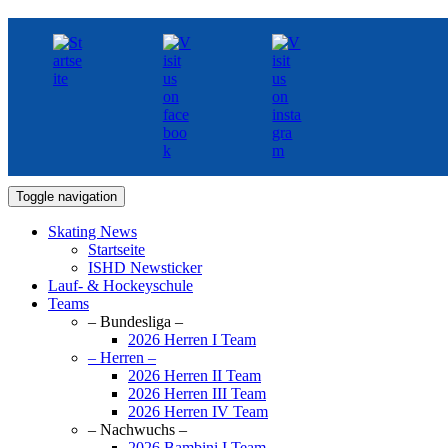
Toggle navigation
Skating News
Startseite
ISHD Newsticker
Lauf- & Hockeyschule
Teams
– Bundesliga –
2026 Herren I Team
– Herren –
2026 Herren II Team
2026 Herren III Team
2026 Herren IV Team
– Nachwuchs –
2026 Bambini I Team