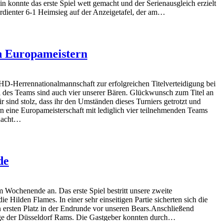
n konnte das erste Spiel wett gemacht und der Serienausgleich erzielt
rdienter 6-1 Heimsieg auf der Anzeigetafel, der am…
n Europameistern
D-Herrennationalmannschaft zur erfolgreichen Titelverteidigung bei
l des Teams sind auch vier unserer Bären. Glückwunsch zum Titel an
 sind stolz, dass ihr den Umständen dieses Turniers getrotzt und
rn eine Europameisterschaft mit lediglich vier teilnehmenden Teams
nacht…
de
m Wochenende an. Das erste Spiel bestritt unsere zweite
 Hilden Flames. In einer sehr einseitigen Partie sicherten sich die
 ersten Platz in der Endrunde vor unseren Bears.Anschließend
bige der Düsseldorf Rams. Die Gastgeber konnten durch…