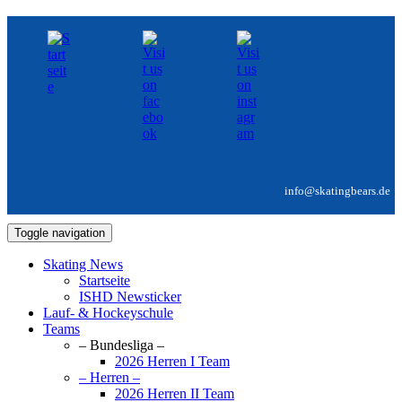
info@skatingbears.de
Toggle navigation
Skating News
Startseite
ISHD Newsticker
Lauf- & Hockeyschule
Teams
– Bundesliga –
2026 Herren I Team
– Herren –
2026 Herren II Team