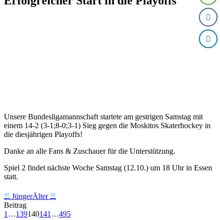
Erfolgreicher Start in die Playoffs
Krefeld, am 09. Okt. 2024
Unsere Bundesligamannschaft startete am gestrigen Samstag mit
einem 14-2 (3-1;8-0;3-1) Sieg gegen die Moskitos Skaterhockey in
die diesjährigen Playoffs!
Danke an alle Fans & Zuschauer für die Unterstützung.
Spiel 2 findet nächste Woche Samstag (12.10.) um 18 Uhr in Essen
statt.
«
»
Jünger
Älter
Beitrag
1
…
139
140
141
…
495