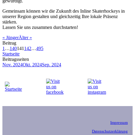
gewürdigt.
Gemeinsam können wir die Zukunft des Inline Skaterhockeys in
unserer Region gestalten und gleichzeitig Ihre lokale Präsenz
stärken.
Lassen Sie uns zusammen durchstarten!
«
Jünger
Älter
»
Beitrag
1
…
140
141
142
…
495
Startseite
Beitragsseiten
Nov. 2024
Okt. 2024
Sep. 2024
Impressum
Datenschutzerklärung