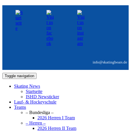
info@skatingbears.de
Toggle navigation
Skating News
Startseite
ISHD Newsticker
Lauf- & Hockeyschule
Teams
– Bundesliga –
2026 Herren I Team
– Herren –
2026 Herren II Team