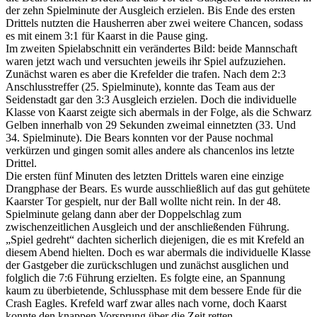
der zehn Spielminute der Ausgleich erzielen. Bis Ende des ersten
Drittels nutzten die Hausherren aber zwei weitere Chancen, sodass
es mit einem 3:1 für Kaarst in die Pause ging.
Im zweiten Spielabschnitt ein verändertes Bild: beide Mannschaft
waren jetzt wach und versuchten jeweils ihr Spiel aufzuziehen.
Zunächst waren es aber die Krefelder die trafen. Nach dem 2:3
Anschlusstreffer (25. Spielminute), konnte das Team aus der
Seidenstadt gar den 3:3 Ausgleich erzielen. Doch die individuelle
Klasse von Kaarst zeigte sich abermals in der Folge, als die Schwarz
Gelben innerhalb von 29 Sekunden zweimal einnetzten (33. Und
34. Spielminute). Die Bears konnten vor der Pause nochmal
verkürzen und gingen somit alles andere als chancenlos ins letzte
Drittel.
Die ersten fünf Minuten des letzten Drittels waren eine einzige
Drangphase der Bears. Es wurde ausschließlich auf das gut gehütete
Kaarster Tor gespielt, nur der Ball wollte nicht rein. In der 48.
Spielminute gelang dann aber der Doppelschlag zum
zwischenzeitlichen Ausgleich und der anschließenden Führung.
„Spiel gedreht“ dachten sicherlich diejenigen, die es mit Krefeld an
diesem Abend hielten. Doch es war abermals die individuelle Klasse
der Gastgeber die zurückschlugen und zunächst ausglichen und
folglich die 7:6 Führung erzielten. Es folgte eine, an Spannung
kaum zu überbietende, Schlussphase mit dem bessere Ende für die
Crash Eagles. Krefeld warf zwar alles nach vorne, doch Kaarst
konnte den knappen Vorsprung über die Zeit retten.