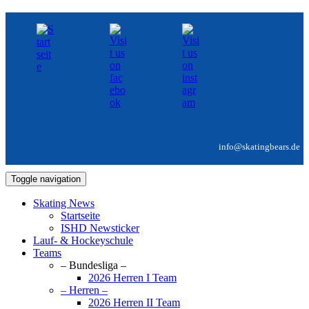
info@skatingbears.de
Toggle navigation
Skating News
Startseite
ISHD Newsticker
Lauf- & Hockeyschule
Teams
– Bundesliga –
2026 Herren I Team
– Herren –
2026 Herren II Team