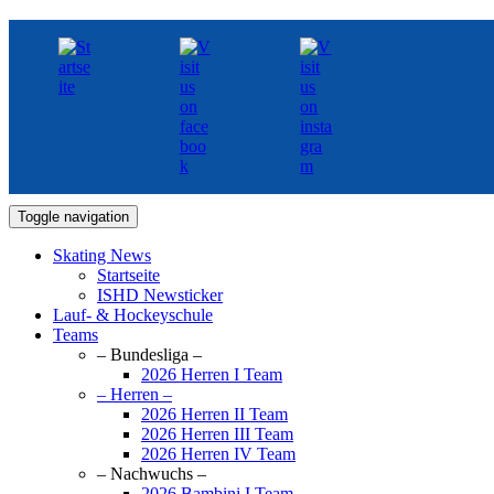
Toggle navigation
Skating News
Startseite
ISHD Newsticker
Lauf- & Hockeyschule
Teams
– Bundesliga –
2026 Herren I Team
– Herren –
2026 Herren II Team
2026 Herren III Team
2026 Herren IV Team
– Nachwuchs –
2026 Bambini I Team